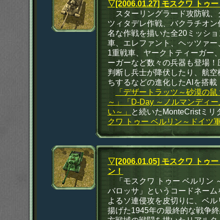
▽[2006.01.27] モスクワ 
スターリングラード攻防戦、
ツィタデレ作戦、バクラチオン
名な作戦を描いた全20ミッション
車、エレファント、ヘッツァー、I
1重戦車、ヤークトティーガー
ーガーなど数々の兵器も登場！
判断し兵士が降伏したり、航空
ちするなどの進化したAIを搭載
「デザートラッツ～砂漠の鼠 
～」
「D-Day ～ノルマンディ
い～」
と続いたMonteCrist
クワ トゥー ベルリン～ドイツ
▽[2006.01.05] モスクワ
ン！
「モスクワ トゥー ベルリン
バロッサ」というコードネームを
よるソ連侵攻を皮切りに、ベル
揚げた1945年の最終的な戦争