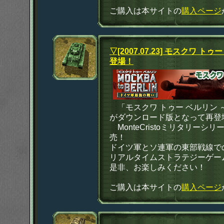
ご購入は本サイトの
購入ページ
▽[2007.07.23] モスクワ
登場！
「モスクワ トゥー ベルリン 
がダウンロード版となって再登
MonteCristoミリタリーシ
売！
ドイツ軍とソ連軍の東部戦線で
リアルタイムストラテジーゲー
是非、お楽しみください！
ご購入は本サイトの
購入ページ